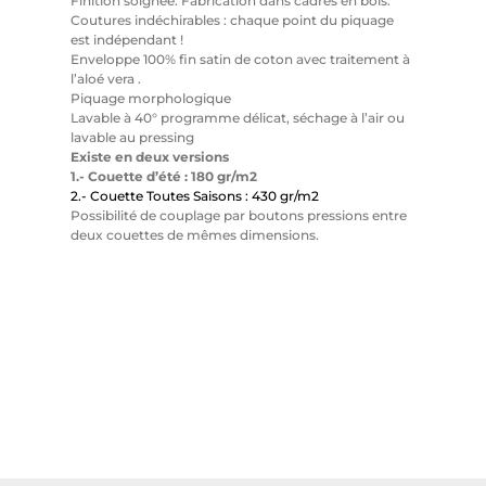
Finition soignée. Fabrication dans cadres en bois.
Coutures indéchirables : chaque point du piquage
est indépendant !
Enveloppe 100% fin satin de coton avec traitement à
l’aloé vera .
Piquage morphologique
Lavable à 40° programme délicat, séchage à l’air ou
lavable au pressing
Existe en deux versions
1.- Couette d’été : 180 gr/m2
2.- Couette Toutes Saisons : 430 gr/m2
Possibilité de couplage par boutons pressions entre
deux couettes de mêmes dimensions.