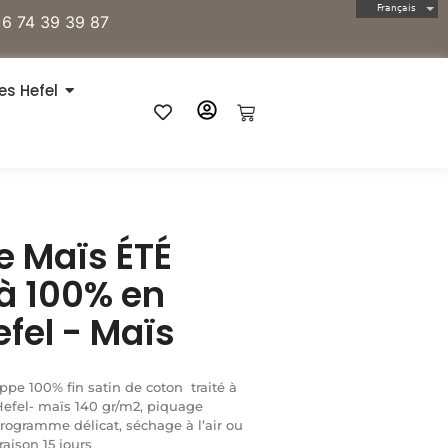
Français
)6 74 39 39 87
es Hefel
e Maïs ÉTÉ
à 100% en
efel - Maïs
ppe 100% fin satin de coton traité à
Hefel- maïs 140 gr/m2, piquage
rogramme délicat, séchage à l’air ou
raison 15 jours