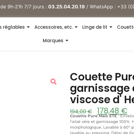
 de 9h-21h 7/7 jours :
03.25.04.20.19
/ WhatsApp :
+33 (0
 réglables
Accessoires, etc.
Linge de lit
Couett
Marques
Couette Pur
garnissage 
viscose d' H
178,48
€
194,00
€
Couette Pure Maïs ÉTÉ
: Envelo
l’aloé véra et garnissage 100% 
morphologique. Lavable à 60° p
lavable au pressing. Délai de liv